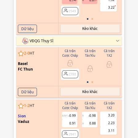
2549
3.22
2549
Kèo khác
Dữ liệu
VĐQG Thụy Sĩ
Cả trận
Cả trận
Cả trận
Hiệp 1
2
-
0
HT
Cược Chấp
Tài/Xỉu
1X2
Cược Chấ
Basel
FC Thun
2788
2788
Kèo khác
Dữ liệu
Cả trận
Cả trận
Cả trận
Hiệp 1
1
-
2
HT
Cược Chấp
Tài/Xỉu
1X2
Cược Chấ
3.20
Sion
-0.99
-0.98
0.5/1
5
Vaduz
2.23
0.91
0.88
U
2941
3.11
2941