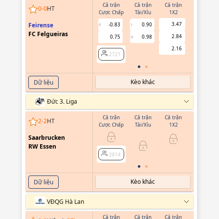
Cả trận
Cả trận
Cả trận
Hiệp 1
0
-
0
HT
Cược Chấp
Tài/Xỉu
1X2
Cược Chấ
3.47
Feirense
-0.83
0.90
0
1
FC Felgueiras
2.84
0.75
0.98
U
2721
2.16
2721
Kèo khác
Dữ liệu
Đức 3. Liga
Cả trận
Cả trận
Cả trận
Hiệp 1
2
-
2
HT
Cược Chấp
Tài/Xỉu
1X2
Cược Chấ
Saarbrucken
RW Essen
2814
2814
Kèo khác
Dữ liệu
VĐQG Hà Lan
Cả trận
Cả trận
Cả trận
Hiệp 1