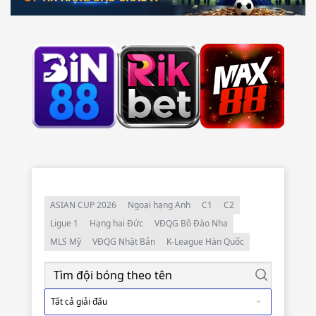
ASIAN CUP 2026
Ngoại hạng Anh
C1
C2
Ligue 1
Hạng hai Đức
VĐQG Bồ Đào Nha
MLS Mỹ
VĐQG Nhật Bản
K-League Hàn Quốc
Tất cả giải đấu