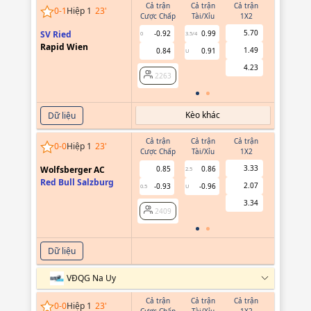
Cả trận
Cả trận
Cả trận
Hiệp 1
0
-
1
Hiệp 1
23
'
Cược Chấp
Tài/Xỉu
1X2
Cược Chấ
5.70
SV Ried
-0.92
0.99
-0.93
0
3.5/4
0
Rapid Wien
1.49
0.84
0.91
0.83
U
4.23
2263
2263
Kèo khác
Dữ liệu
Cả trận
Cả trận
Cả trận
Hiệp 1
0
-
0
Hiệp 1
23
'
Cược Chấp
Tài/Xỉu
1X2
Cược Chấ
3.33
Wolfsberger AC
0.85
0.86
2.5
Red Bull Salzburg
2.07
-0.93
-0.96
0.5
U
2409
3.34
2409
Dữ liệu
VĐQG Na Uy
Cả trận
Cả trận
Cả trận
Hiệp 1
0
-
0
Hiệp 1
23
'
Cược Chấp
Tài/Xỉu
1X2
Cược Chấ