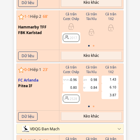
Kèo khác
Dữ liệu
Cả trận
Cả trận
Cả trận
Hiệp 1
1
-
1
Hiệp 2
68
'
Cược Chấp
Tài/Xỉu
1X2
Cược Chấ
Hammarby TFF
FBK Karlstad
2017
2017
Kèo khác
Dữ liệu
Cả trận
Cả trận
Cả trận
Hiệp 1
0
-
0
Hiệp 1
23
'
Cược Chấp
Tài/Xỉu
1X2
Cược Chấ
1.43
FC Arlanda
-0.96
0.98
1/1.5
2.5
Pitea IF
6.10
0.80
0.84
U
2528
3.87
2528
Kèo khác
Dữ liệu
VĐQG Đan Mạch
Cả trận
Cả trận
Cả trận
Hiệp 1