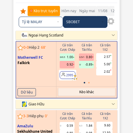
Kèo trực tuyến
Hôm nay
Ngày mai
11/08
12/08
13/08
Tỷ lệ MALAY
SBOBET
Ngoại Hạng Scotland
Cả trận
Cả trận
Cả trận
Hiệp 1
0
-
0
Hiệp 2
68
'
Cược Chấp
Tài/Xỉu
1X2
Cược Chấp
2.57
Motherwell FC
1.00
0.80
0/0.5
0.5/1
Falkirk
5.00
0.92
-0.89
U
2995
2.02
2995
Kèo khác
Dữ liệu
Giao Hữu
Cả trận
Cả trận
Cả trận
Hiệp 1
3
-
3
Hiệp phụ
0
'
Cược Chấp
Tài/Xỉu
1X2
Cược Chấ
9.60
AmaZulu
0.59
1.84
0
6.5
Sekhukhune United
12.50
-0.80
0.08
U