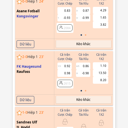
0
-
0
Hiệp 1
24
'
Cược Chấp
Tài/Xỉu
1X2
Cược Chấ
4.29
Asane Fotball
0.83
0.87
3
Kongsvinger
1.65
-0.93
-0.99
1
U
2084
3.82
2084
Kèo khác
Dữ liệu
Cả trận
Cả trận
Cả trận
Hiệp 1
2
-
0
Hiệp 1
23
'
Cược Chấp
Tài/Xỉu
1X2
Cược Chấ
1.10
FK Haugesund
0.92
0.86
-0.92
1.5
4.5
0.5/1
Raufoss
13.50
0.98
-0.98
0.82
U
8.20
2615
2615
Kèo khác
Dữ liệu
Cả trận
Cả trận
Cả trận
Hiệp 1
1
-
0
Hiệp 1
23
'
Cược Chấp
Tài/Xỉu
1X2
Cược Chấ
Sandnes Ulf
-0.65
0/0.5
IL Hodd