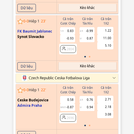
Kèo khác
Dữ liệu
Cả trận
Cả trận
Cả trận
Hiệp 1
0
-
0
Hiệp 1
23
'
Cược Chấp
Tài/Xỉu
1X2
Cược Chấ
1.22
FK Baumit Jablonec
0.83
-0.99
1.5
2.5
Synot Slovacko
11.00
-0.93
0.87
U
2804
5.10
2804
Kèo khác
Dữ liệu
Czech Republic Ceska Fotbalova Liga
Cả trận
Cả trận
Cả trận
Hiệp 1
0
-
0
Hiệp 1
22
'
Cược Chấp
Tài/Xỉu
1X2
Cược Chấ
2.71
Ceske Budejovice
0.58
0.76
0.95
2.5
0
Admira Praha
2.18
-0.87
0.94
0.75
0/0.5
U
3.08
2696
2696