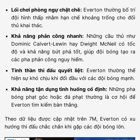
Lối chơi phòng ngự chặt chẽ:
Everton thường bố trí
đội hình thấp nhằm hạn chế khoảng trống cho đối
thủ khai thác.
Khả năng phản công nhanh:
Những cầu thủ như
Dominic Calvert-Lewin hay Dwight McNeil có tốc
độ và khả năng bứt phá tốt, giúp đội bóng tạo ra
các pha phản công nguy hiểm.
Tinh thần thi đấu quyết liệt:
Everton thường thể
hiện sự khó chịu khi đối đầu với các đội bóng mạnh.
Khả năng tận dụng tình huống cố định:
Những pha
bóng phạt góc hoặc đá phạt thường là cơ hội để
Everton tìm kiếm bàn thắng.
Theo dữ liệu được cập nhật trên 7M, Everton có xu
hướng thi đấu chắc chắn khi gặp các đội bóng lớn.