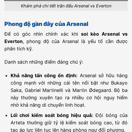
Khám phá chi tiết trận đấu Arsenal vs Everton
Phong độ gần đây của Arsenal
Để có góc nhìn chính xác khi
soi kèo Arsenal vs
Everton
, phong độ của Arsenal là yếu tố cần được
phân tích kỹ.
Danh sách những điểm đáng chú ý:
Khả năng tấn công ổn định:
Arsenal sở hữu hàng
công mạnh với những cái tên nổi bật như Bukayo
Saka, Gabriel Martinelli và Martin Ødegaard. Bộ ba
này thường xuyên tạo ra nhiều cơ hội nguy hiểm
nhờ khả năng di chuyển linh hoạt.
Lối chơi kiểm soát bóng hiệu quả:
Đội bóng của
Arteta thường giữ tỷ lệ kiểm soát bóng cao, từ đó
tạo áp lực liên tục lên hàng phòng ngự đối phương.