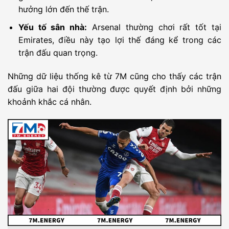
hưởng lớn đến thế trận.
Yếu tố sân nhà:
Arsenal thường chơi rất tốt tại
Emirates, điều này tạo lợi thế đáng kể trong các
trận đấu quan trọng.
Những dữ liệu thống kê từ 7M cũng cho thấy các trận
đấu giữa hai đội thường được quyết định bởi những
khoảnh khắc cá nhân.