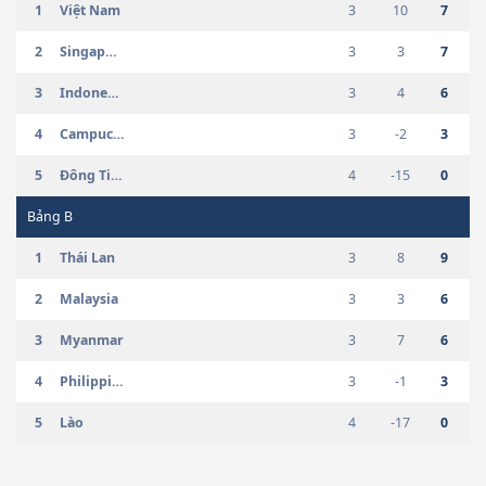
1
Việt Nam
3
10
7
2
Singapore
3
3
7
3
Indonesia
3
4
6
4
Campuchia
3
-2
3
5
Đông Timor
4
-15
0
Bảng
B
1
Thái Lan
3
8
9
2
Malaysia
3
3
6
3
Myanmar
3
7
6
4
Philippines
3
-1
3
5
Lào
4
-17
0