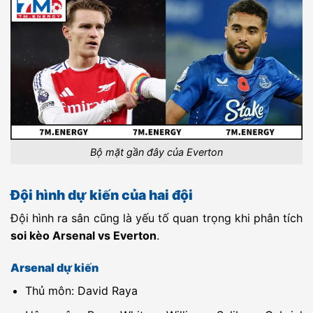
Bộ mặt gần đây của Everton
Đội hình dự kiến của hai đội
Đội hình ra sân cũng là yếu tố quan trọng khi phân tích
soi kèo Arsenal vs Everton
.
Arsenal dự kiến
Thủ môn: David Raya