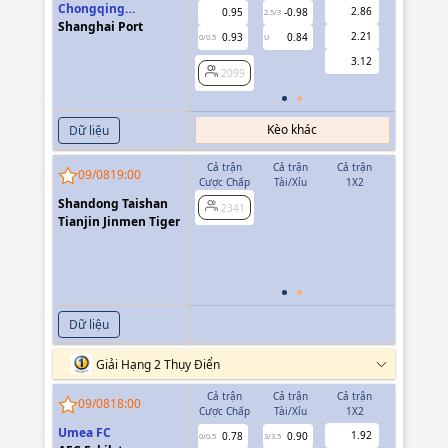
Chongqing
2.86
0.95
-0.98
-0.75
2.5/3
0
Tonglianglong
Shanghai Port
2.21
0.93
0.84
0.68
0/0.5
U
3.12
2099
2099
Kèo khác
Dữ liệu
Cả trận
Cả trận
Cả trận
Hiệp 1
09/08
19:00
Cược Chấp
Tài/Xỉu
1X2
Cược Chấp
Shandong Taishan
0.97
2341
0/0.5
Tianjin Jinmen Tiger
0.91
2341
Dữ liệu
Giải Hạng 2 Thụy Điển
Cả trận
Cả trận
Cả trận
Hiệp 1
09/08
18:00
Cược Chấp
Tài/Xỉu
1X2
Cược Chấp
Umea FC
1.92
0.78
0.90
-0.96
0/0.5
3/3.5
0/0.5