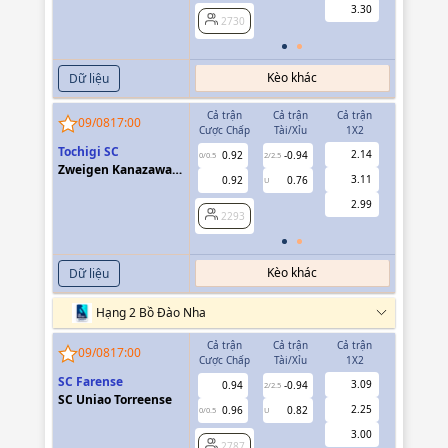
3.30
2730
2730
Kèo khác
Dữ liệu
Cả trận
Cả trận
Cả trận
Hiệp 1
09/08
17:00
Cược Chấp
Tài/Xỉu
1X2
Cược Chấp
Tochigi SC
2.14
0.92
-0.94
0.69
0/0.5
2/2.5
0
Zweigen Kanazawa
3.11
0.92
0.76
-0.83
U
FC
2.99
2293
2293
Kèo khác
Dữ liệu
Hạng 2 Bồ Đào Nha
Cả trận
Cả trận
Cả trận
Hiệp 1
09/08
17:00
Cược Chấp
Tài/Xỉu
1X2
Cược Chấp
SC Farense
3.09
0.94
-0.94
-0.72
2/2.5
0
SC Uniao Torreense
2.25
0.96
0.82
0.66
0/0.5
U
3.00
2787
2787