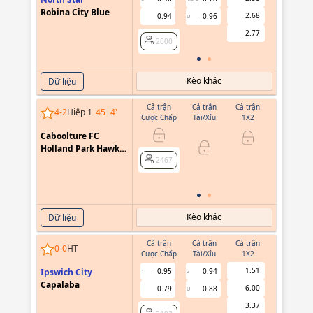
Robina City Blue
2.68
0.94
-0.96
U
2000
2.77
2000
Kèo khác
Dữ liệu
Cả trận
Cả trận
Cả trận
Hiệp 1
4
-
2
Hiệp 1
45+4
'
Cược Chấp
Tài/Xỉu
1X2
Cược Chấ
Caboolture FC
0.42
0
Holland Park Hawks
-0.28
2467
FC
2467
Kèo khác
Dữ liệu
Cả trận
Cả trận
Cả trận
Hiệp 1
0
-
0
HT
Cược Chấp
Tài/Xỉu
1X2
Cược Chấ
1.51
Ipswich City
-0.95
0.94
1
2
Capalaba
6.00
0.79
0.88
U
2103
3.37