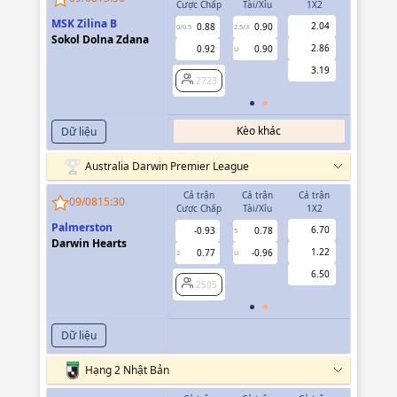
Cược Chấp
Tài/Xỉu
1X2
Cược Chấp
MSK Zilina B
2.04
0.88
0.90
2723
0/0.5
2.5/3
Sokol Dolna Zdana
2.86
0.92
0.90
U
3.19
2723
Kèo khác
Dữ liệu
Australia Darwin Premier League
Cả trận
Cả trận
Cả trận
Hiệp 1
09/08
15:30
Cược Chấp
Tài/Xỉu
1X2
Cược Chấp
Palmerston
6.70
-0.93
0.78
0.80
5
Darwin Hearts
1.22
0.77
-0.96
-0.96
2
U
1
6.50
2505
2505
Dữ liệu
Hạng 2 Nhật Bản