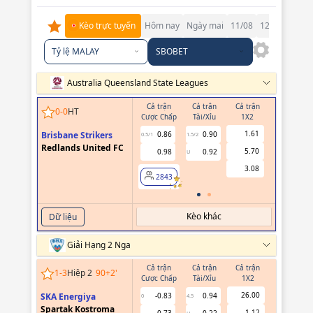
Kèo trực tuyến
Hôm nay
Ngày mai
11/08
12/08
13/08
Tỷ lệ MALAY
SBOBET
Australia Queensland State Leagues
Cả trận
Cả trận
Cả trận
Hiệp 1
0
-
0
HT
Cược Chấp
Tài/Xỉu
1X2
Cược Chấp
1.61
Brisbane Strikers
0.86
0.90
0.5/1
1.5/2
Redlands United FC
5.70
0.98
0.92
U
2843
3.08
2843
Kèo khác
Dữ liệu
Giải Hạng 2 Nga
Cả trận
Cả trận
Cả trận
Hiệp 1
1
-
3
Hiệp 2
90+2
'
Cược Chấp
Tài/Xỉu
1X2
Cược Chấ
26.00
SKA Energiya
-0.83
0.94
0
4.5
Spartak Kostroma
1.12
0.73
0.22
U