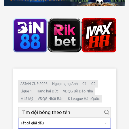
ASIAN CUP 2026
Ngoại hạng Anh
C1
C2
Ligue 1
Hạng hai Đức
VĐQG Bồ Đào Nha
MLS Mỹ
VĐQG Nhật Bản
K-League Hàn Quốc
Tất cả giải đấu