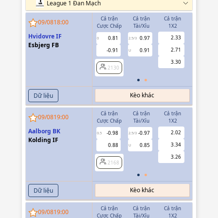
League 1 Đan Mạch
Cả trận
Cả trận
Cả trận
Hiệp 1
09/08
18:00
Cược Chấp
Tài/Xỉu
1X2
Cược Chấp
Hvidovre IF
2.33
0.81
0.97
0.86
0
2.5/3
0
Esbjerg FB
2.71
-0.91
0.91
-0.98
U
3.30
2130
2130
Kèo khác
Dữ liệu
Cả trận
Cả trận
Cả trận
Hiệp 1
09/08
19:00
Cược Chấp
Tài/Xỉu
1X2
Cược Chấp
Aalborg BK
2.02
-0.98
-0.97
-0.84
0.5
2.5/3
0/0.5
Kolding IF
3.34
0.88
0.85
0.74
U
3.26
2168
2168
Kèo khác
Dữ liệu
Cả trận
Cả trận
Cả trận
Hiệp 1
09/08
19:00
Cược Chấp
Tài/Xỉu
1X2
Cược Chấp