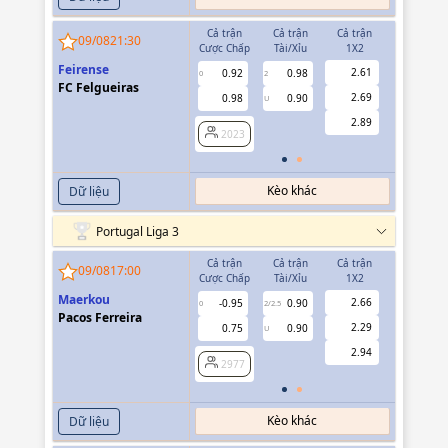
Cả trận
Cả trận
Cả trận
Hiệp 1
09/08
21:30
Cược Chấp
Tài/Xỉu
1X2
Cược Chấp
Feirense
2.61
0.92
0.98
0.91
0
2
0
FC Felgueiras
2.69
0.98
0.90
0.97
U
2.89
2023
2023
Kèo khác
Dữ liệu
Portugal Liga 3
Cả trận
Cả trận
Cả trận
Hiệp 1
09/08
17:00
Cược Chấp
Tài/Xỉu
1X2
Cược Chấp
Maerkou
2.66
-0.95
0.90
-0.96
0
2/2.5
0
Pacos Ferreira
2.29
0.75
0.90
0.76
U
2.94
2977
2977
Kèo khác
Dữ liệu