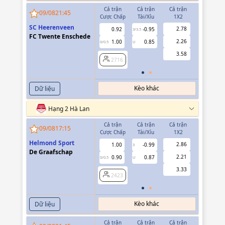
Cả trận
Cả trận
Cả trận
Hiệp 1
09/08
21:45
Cược Chấp
Tài/Xỉu
1X2
Cược Chấp
SC Heerenveen
2.78
0.92
-0.95
-0.81
3/3.5
0
FC Twente Enschede
2.26
1.00
0.85
0.74
0/0.5
U
3.58
2716
2716
Kèo khác
Dữ liệu
Hạng 2 Hà Lan
Cả trận
Cả trận
Cả trận
Hiệp 1
09/08
17:15
Cược Chấp
Tài/Xỉu
1X2
Cược Chấp
Helmond Sport
2.86
1.00
-0.99
2423
3
De Graafschap
2.21
0.90
0.87
0/0.5
U
3.33
2423
Kèo khác
Dữ liệu
Cả trận
Cả trận
Cả trận
Hiệp 1