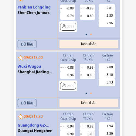
Cược Chấp
Tài/Xỉu
1X2
Cược Chấp
Yanbian Longding
2.81
-0.89
-0.98
-0.95
0
2/2.5
0
ShenZhen Juniors
2.33
0.74
0.80
0.79
U
2.96
2713
2713
Kèo khác
Dữ liệu
Cả trận
Cả trận
Cả trận
Hiệp 1
09/08
18:00
Cược Chấp
Tài/Xỉu
1X2
Cược Chấp
Wuxi Wugou
2.08
0.88
-0.98
-0.79
0/0.5
2.5
0/0.5
Shanghai Jiading
3.10
0.96
0.80
0.66
U
City Fight Fat
3.13
2809
2809
Kèo khác
Dữ liệu
Cả trận
Cả trận
Cả trận
Hiệp 1
09/08
18:30
Cược Chấp
Tài/Xỉu
1X2
Cược Chấp
Guangdong GZ-
1.94
0.94
0.82
-0.96
0.5
2.5
0/0.5
Power
Guangxi Hengchen
3.39
0.90
1.00
0.80
U