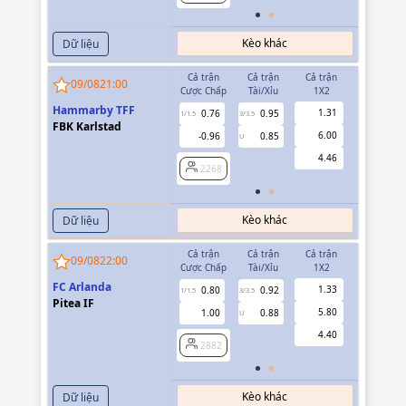
Kèo khác
Dữ liệu
Cả trận
Cả trận
Cả trận
Hiệp 1
09/08
21:00
Cược Chấp
Tài/Xỉu
1X2
Cược Chấp
Hammarby TFF
1.31
0.76
0.95
0.75
1/1.5
3/3.5
0.5
FBK Karlstad
6.00
-0.96
0.85
-0.95
U
4.46
2268
2268
Kèo khác
Dữ liệu
Cả trận
Cả trận
Cả trận
Hiệp 1
09/08
22:00
Cược Chấp
Tài/Xỉu
1X2
Cược Chấp
FC Arlanda
1.33
0.80
0.92
0.80
1/1.5
3/3.5
0.5
Pitea IF
5.80
1.00
0.88
1.00
U
4.40
2882
2882
Kèo khác
Dữ liệu