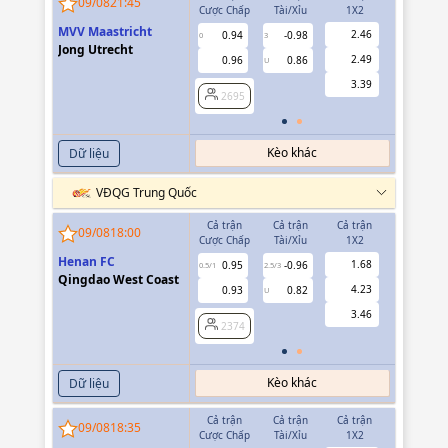
09/08
21:45
Cược Chấp
Tài/Xỉu
1X2
Cược Chấp
MVV Maastricht
2.46
0.94
-0.98
0.92
0
3
0
Jong Utrecht
2.49
0.96
0.86
0.96
U
3.39
2695
2695
Kèo khác
Dữ liệu
VĐQG Trung Quốc
Cả trận
Cả trận
Cả trận
Hiệp 1
09/08
18:00
Cược Chấp
Tài/Xỉu
1X2
Cược Chấp
Henan FC
1.68
0.95
-0.96
0.76
0.5/1
2.5/3
0/0.5
Qingdao West Coast
4.23
0.93
0.82
-0.87
U
3.46
2374
2374
Kèo khác
Dữ liệu
Cả trận
Cả trận
Cả trận
Hiệp 1
09/08
18:35
Cược Chấp
Tài/Xỉu
1X2
Cược Chấp